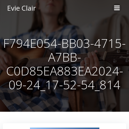
Skip
Evie Clair
to
content
F794E054-BB03-4715-
A7BB-
C0D85EA883EA2024-
09-24_17-52-54_814